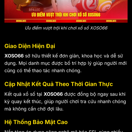
Ưu điểm vượt trội khi chơi xổ số XOSO66
Giao Diện Hiện Đại
XOSO66
sở hữu thiết kế đơn giản, khoa học và dễ sử
dụng. Mọi danh mục được bố trí hợp lý giúp người mới
cũng có thể thao tác nhanh chóng.
Cập Nhật Kết Quả Theo Thời Gian Thực
Kết quả xổ số tại
XOSO66
được đồng bộ ngay sau khi
kỳ quay kết thúc, giúp người chơi tra cứu nhanh chóng
mà không cần chờ đợi lâu.
Hệ Thống Bảo Mật Cao
Nền tảng áp dụng công nghệ mã hóa SSL cùng nhiều