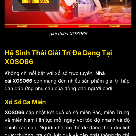
giới thiệu XOSO66
Hệ Sinh Thái Giải Trí Đa Dạng Tại
XOSO66
Không chỉ nổi bật với xổ số trực tuyến,
Nhà
cái XOSO66
còn mang đến nhiều sản phẩm giải trí hấp
dẫn đáp ứng nhu cầu của đông đảo người chơi.
Xổ Số Ba Miền
XOSO66
cập nhật kết quả xổ số miền Bắc, miền Trung
và miền Nam liên tục mỗi ngày với tốc độ nhanh và độ
chính xác cao. Người chơi có thể dễ dàng theo dõi lịch
quay thưởng, tra cứu kết quả và cập nhật thông tin chỉ