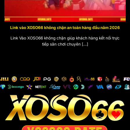
Link vào XOSO66 không chặn an toàn hàng đầu năm 2026
Link Vào XOSO66 không chặn giúp khách hàng kết nối trực
tiếp sân chơi chuyên [...]