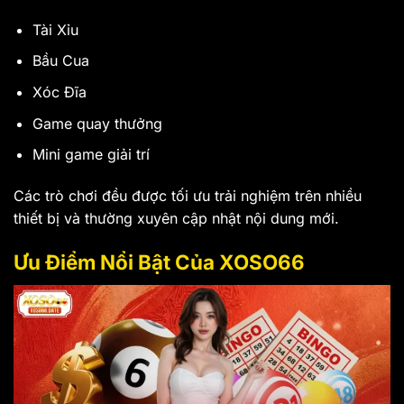
Tài Xỉu
Bầu Cua
Xóc Đĩa
Game quay thưởng
Mini game giải trí
Các trò chơi đều được tối ưu trải nghiệm trên nhiều
thiết bị và thường xuyên cập nhật nội dung mới.
Ưu Điểm Nổi Bật Của XOSO66