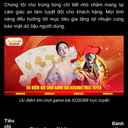
Chúng tôi chú trọng từng chi tiết nhỏ nhằm mang lại
cảm giác an tâm tuyệt đối cho khách hàng. Mọi tính
năng đều hướng tới mục tiêu gia tăng lợi nhuận cùng
bảo mật dữ liệu người dùng.
Ưu điểm khi chơi game bài XOSO66 trực tuyến
Tiêu
Đánh
chí