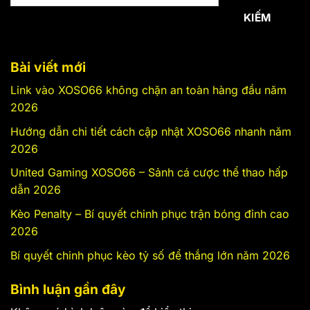
KIẾM
Bài viết mới
Link vào XOSO66 không chặn an toàn hàng đầu năm
2026
Hướng dẫn chi tiết cách cập nhật XOSO66 nhanh năm
2026
United Gaming XOSO66 – Sảnh cá cược thể thao hấp
dẫn 2026
Kèo Penalty – Bí quyết chinh phục trận bóng đỉnh cao
2026
Bí quyết chinh phục kèo tỷ số để thắng lớn năm 2026
Bình luận gần đây