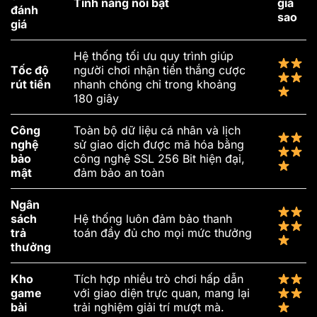
Tính năng nổi bật
giá
đánh
sao
giá
Hệ thống tối ưu quy trình giúp
Tốc độ
người chơi nhận tiền thắng cược
rút tiền
nhanh chóng chỉ trong khoảng
180 giây
Công
Toàn bộ dữ liệu cá nhân và lịch
nghệ
sử giao dịch được mã hóa bằng
bảo
công nghệ SSL 256 Bit hiện đại,
mật
đảm bảo an toàn
Ngân
sách
Hệ thống luôn đảm bảo thanh
trả
toán đầy đủ cho mọi mức thưởng
thưởng
Kho
Tích hợp nhiều trò chơi hấp dẫn
game
với giao diện trực quan, mang lại
bài
trải nghiệm giải trí mượt mà.