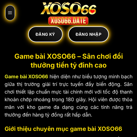
Bỏ
qua
nội
dung
ĐĂNG KÝ
ĐĂNG NHẬP
Game bài XOSO66 – Sân chơi đổi
thưởng tiền tỷ đỉnh cao
Game bài XOSO66
hiện diện như biểu tượng minh bạch
giữa thị trường giải trí trực tuyến đầy biến động. Sân
chơi thiết lập chuẩn mực tài chính mới với tốc độ thanh
khoản chớp nhoáng trong 180 giây. Hội viên được thỏa
mãn với kho game đa dạng cùng các tính năng trả
thưởng đến hàng tỷ đồng rất hấp dẫn.
Giới thiệu chuyên mục game bài XOSO66