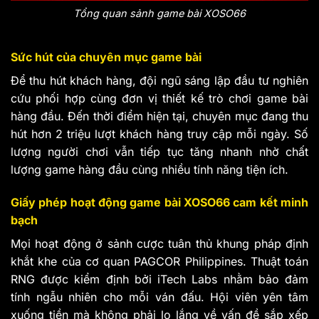
Tổng quan sảnh game bài XOSO66
Sức hút của chuyên mục game bài
Để thu hút khách hàng, đội ngũ sáng lập đầu tư nghiên
cứu phối hợp cùng đơn vị thiết kế trò chơi game bài
hàng đầu. Đến thời điểm hiện tại, chuyên mục đang thu
hút hơn 2 triệu lượt khách hàng truy cập mỗi ngày. Số
lượng người chơi vẫn tiếp tục tăng nhanh nhờ chất
lượng game hàng đầu cùng nhiều tính năng tiện ích.
Giấy phép hoạt động game bài XOSO66 cam kết minh
bạch
Mọi hoạt động ở sảnh cược tuân thủ khung pháp định
khắt khe của cơ quan PAGCOR Philippines. Thuật toán
RNG được kiểm định bởi iTech Labs nhằm bảo đảm
tính ngẫu nhiên cho mỗi ván đấu. Hội viên yên tâm
xuống tiền mà không phải lo lắng về vấn đề sắp xếp