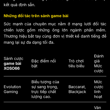
kết quả định sẵn.
Những đối tác trên sảnh game bài
Sức mạnh của chuyên mục nằm ở mạng lưới đối tác
chiến lược gồm những ông lớn ngành phần mềm.
Thương hiệu bắt tay cùng đơn vị thiết kế danh tiếng để
mang lại sự đa dạng tối đa.
Đánh
Sảnh cược
Đặc điểm nổi
Trò chơi
giá
game bài
bật
tiêu biểu
Mức
XOSO66
cược
Biểu tượng của
Mức
Evolution
sự sang trọng,
Baccarat,
cược
Gaming
trực tiếp chất
Blackjack
linh
lượng cao.
hoạt
Ván