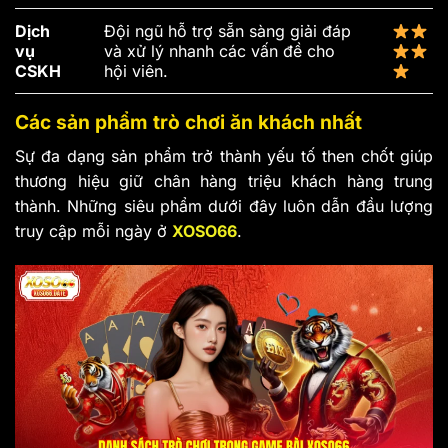
Dịch
Đội ngũ hỗ trợ sẵn sàng giải đáp
vụ
và xử lý nhanh các vấn đề cho
CSKH
hội viên.
Các sản phẩm trò chơi ăn khách nhất
Sự đa dạng sản phẩm trở thành yếu tố then chốt giúp
thương hiệu giữ chân hàng triệu khách hàng trung
thành. Những siêu phẩm dưới đây luôn dẫn đầu lượng
truy cập mỗi ngày ở
XOSO66
.