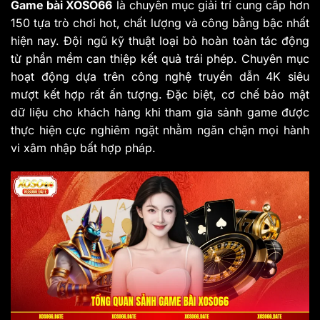
Game bài XOSO66
là chuyên mục giải trí cung cấp hơn
150 tựa trò chơi hot, chất lượng và công bằng bậc nhất
hiện nay. Đội ngũ kỹ thuật loại bỏ hoàn toàn tác động
từ phần mềm can thiệp kết quả trái phép. Chuyên mục
hoạt động dựa trên công nghệ truyền dẫn 4K siêu
mượt kết hợp rất ấn tượng. Đặc biệt, cơ chế bảo mật
dữ liệu cho khách hàng khi tham gia sảnh game được
thực hiện cực nghiêm ngặt nhằm ngăn chặn mọi hành
vi xâm nhập bất hợp pháp.