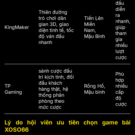
đấu
diễn
Thiên đường
ra
trò chơi dân
Tiến Lên
nhanh,
gian 3D, giao
Miền
KingMaker
giúp
diện tinh tế, tốc
Nam,
tham
độ ván đấu
Mậu Binh
gia
nhanh
nhiều
lượt
cược
sảnh cược đấu
Phù
trí kịch tính, đối
hợp
đầu khách
TP
Rồng Hổ,
nhiều
hàng thật, hệ
Gaming
Mậu binh
cấp
thống phân
độ
phòng theo
cược
mức cược
Lý do hội viên ưu tiên chọn game bài
XOSO66