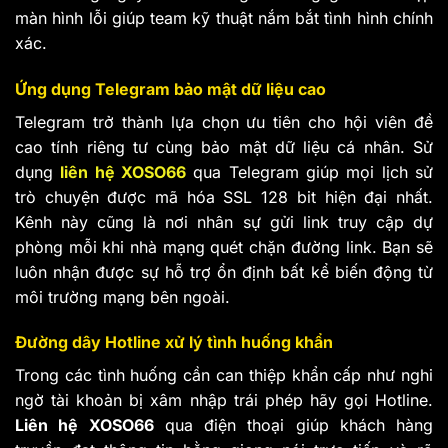
màn hình lỗi giúp team kỹ thuật nắm bắt tình hình chính
xác.
Ứng dụng Telegram bảo mật dữ liệu cao
Telegram trở thành lựa chọn ưu tiên cho hội viên đề
cao tính riêng tư cùng bảo mật dữ liệu cá nhân. Sử
dụng
liên hệ XOSO66
qua Telegram giúp mọi lịch sử
trò chuyện được mã hóa SSL 128 bit hiện đại nhất.
Kênh này cũng là nơi nhân sự gửi link truy cập dự
phòng mỗi khi nhà mạng quét chặn đường link. Bạn sẽ
luôn nhận được sự hỗ trợ ổn định bất kể biến động từ
môi trường mạng bên ngoài.
Đường dây Hotline xử lý tình huống khẩn
Trong các tình huống cần can thiệp khẩn cấp như nghi
ngờ tài khoản bị xâm nhập trái phép hãy gọi Hotline.
Liên hệ XOSO66
qua điện thoại giúp khách hàng