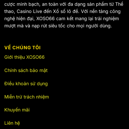
cược minh bạch,
an toàn với đa dạng sản phẩm từ Thể
thao,
Casino Live đến Xổ số lô đề.
Với nền tảng công
nghệ hiện đại,
XOSO66 cam kết mang lại trải nghiệm
mượt mà và nạp rút siêu tốc cho mọi người dùng.
VỀ CHÚNG TÔI
Giới thiệu XOSO66
Chính sách bảo mật
Điều khoản sử dụng
Miễn trừ trách nhiệm
Khuyến mãi
Liên hệ