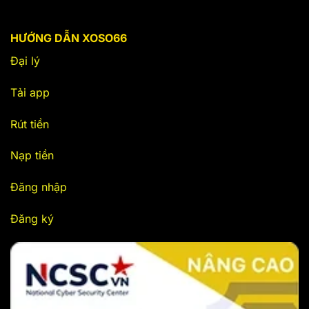
HƯỚNG DẪN XOSO66
Đại lý
Tải app
Rút tiền
Nạp tiền
Đăng nhập
Đăng ký